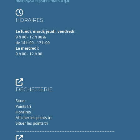
mairie@saintjeandemarsacq.fr
HORAIRES
Le lundi, mardi, jeudi, vendredi:
9 h 00 - 12 h 00 &
de 14 h 00 - 17 h 00
Le mercredi:
9 h 00 - 12 h 00
DÉCHETTERIE
Situer
Points tri
Horaires
Afficher les points tri
Situer les points tri