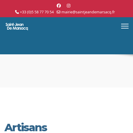
+33 (0)5 58 77 70 54
mairie@saintjeandemarsacq.fr
Artisans