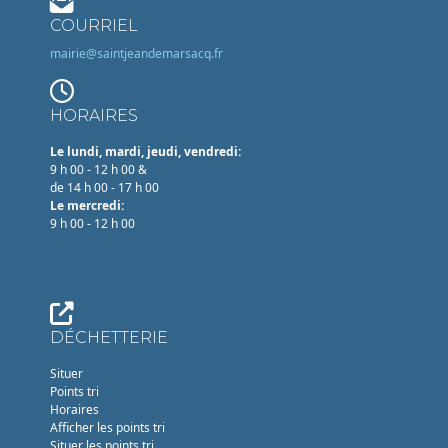
COURRIEL
mairie@saintjeandemarsacq.fr
HORAIRES
Le lundi, mardi, jeudi, vendredi:
9 h 00 - 12 h 00 &
de 14 h 00 - 17 h 00
Le mercredi:
9 h 00 - 12 h 00
DÉCHETTERIE
Situer
Points tri
Horaires
Afficher les points tri
Situer les points tri