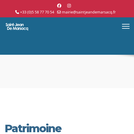
+33 (0)5 58 77 70 54
mairie@saintjeandemarsacq.fr
Patrimoine