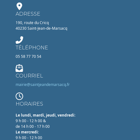
ADRESSE
190, route du Cricq
40230 Saint-Jean-de-Marsacq
TÉLÉPHONE
05 58 77 70 54
COURRIEL
mairie@saintjeandemarsacq.fr
HORAIRES
Le lundi, mardi, jeudi, vendredi:
9 h 00 - 12 h 00 &
de 14 h 00 - 17 h 00
Le mercredi:
9 h 00 - 12 h 00