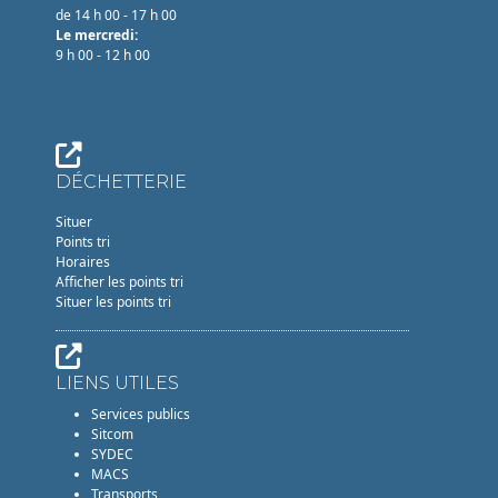
de 14 h 00 - 17 h 00
Le mercredi:
9 h 00 - 12 h 00
DÉCHETTERIE
Situer
Points tri
Horaires
Afficher les points tri
Situer les points tri
LIENS UTILES
Services publics
Sitcom
SYDEC
MACS
Transports