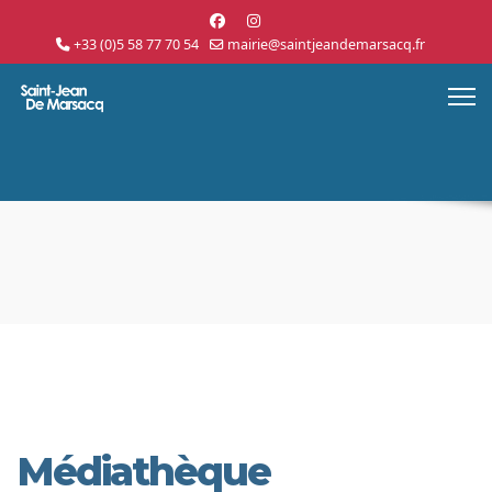
+33 (0)5 58 77 70 54
mairie@saintjeandemarsacq.fr
Médiathèque