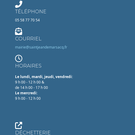
TÉLÉPHONE
05 58 77 70 54
COURRIEL
mairie@saintjeandemarsacq.fr
HORAIRES
Le lundi, mardi, jeudi, vendredi:
9 h 00 - 12 h 00 &
de 14 h 00 - 17 h 00
Le mercredi:
9 h 00 - 12 h 00
DÉCHETTERIE