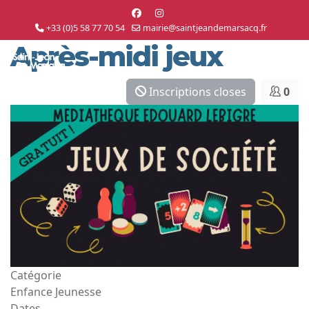
+33 (0)5 58 77 70 54
mairie@saintjeandemarsacq.fr
Après-midi jeux
Inscriptions closes
0
Catégorie
Enfance Jeunesse
Dates