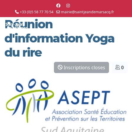
+33 (0)5 58 77 70 54
mairie@saintjeandemarsacq.fr
Réunion
d'information Yoga
du rire
Inscriptions closes
0